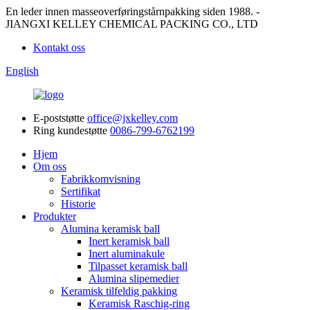
En leder innen masseoverføringstårnpakking siden 1988. -
JIANGXI KELLEY CHEMICAL PACKING CO., LTD
Kontakt oss
English
E-poststøtte
office@jxkelley.com
Ring kundestøtte
0086-799-6762199
Hjem
Om oss
Fabrikkomvisning
Sertifikat
Historie
Produkter
Alumina keramisk ball
Inert keramisk ball
Inert aluminakule
Tilpasset keramisk ball
Alumina slipemedier
Keramisk tilfeldig pakking
Keramisk Raschig-ring