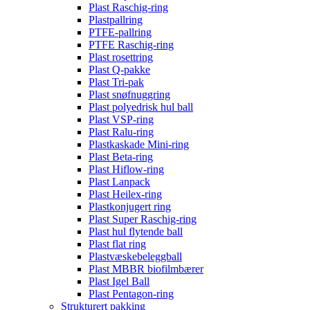
Plast Raschig-ring
Plastpallring
PTFE-pallring
PTFE Raschig-ring
Plast rosettring
Plast Q-pakke
Plast Tri-pak
Plast snøfnuggring
Plast polyedrisk hul ball
Plast VSP-ring
Plast Ralu-ring
Plastkaskade Mini-ring
Plast Beta-ring
Plast Hiflow-ring
Plast Lanpack
Plast Heilex-ring
Plastkonjugert ring
Plast Super Raschig-ring
Plast hul flytende ball
Plast flat ring
Plastvæskebeleggball
Plast MBBR biofilmbærer
Plast Igel Ball
Plast Pentagon-ring
Strukturert pakking