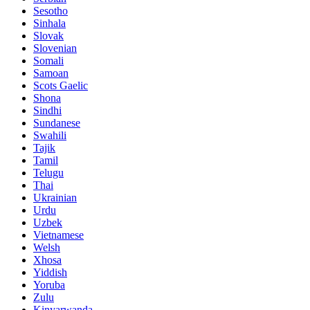
Sesotho
Sinhala
Slovak
Slovenian
Somali
Samoan
Scots Gaelic
Shona
Sindhi
Sundanese
Swahili
Tajik
Tamil
Telugu
Thai
Ukrainian
Urdu
Uzbek
Vietnamese
Welsh
Xhosa
Yiddish
Yoruba
Zulu
Kinyarwanda