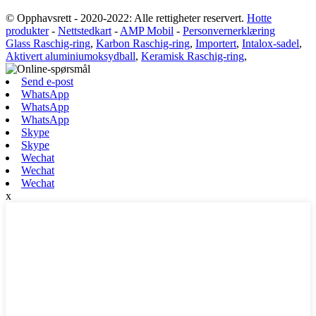
© Opphavsrett - 2020-2022: Alle rettigheter reservert.
Hotte
produkter
-
Nettstedkart
-
AMP Mobil
-
Personvernerklæring
Glass Raschig-ring
,
Karbon Raschig-ring
,
Importert
,
Intalox-sadel
,
Aktivert aluminiumoksydball
,
Keramisk Raschig-ring
,
Send e-post
WhatsApp
WhatsApp
WhatsApp
Skype
Skype
Wechat
Wechat
Wechat
x