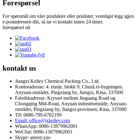
Forespørsel
For spørsmål om våre produkter eller prislister, vennligst legg igjen
e-postadressen din, så tar vi kontakt innen 24 timer.
forespørsel nå
kontakt
us
Jiangxi Kelley Chemical Packing Co., Ltd.
Kontoradresse: 4. etasje, blokk 9, ChunLei-bygningen,
Anyuan-området, Pingxiang by, Jiangxi, Kina, 337000
Fabrikkadresse: Krysset mellom Jinguang Road og
Chongqing Mid-Road, Anyuan industriområde, Anyuan-
området, Pingxiang by, Jiangxi-provinsen, Kina, 337000
Tlf: 0086-799-6762199
Email: office@jxkelley.com
WhatsApp: 0086-13879962001
WeChat: 0086-13879962001
Skype: amory.yao