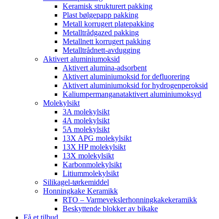
Keramisk strukturert pakking
Plast bølgepapp pakking
Metall korrugert platepakking
Metalltrådgazed pakking
Metallnett korrugert pakking
Metalltrådnett-avdugging
Aktivert aluminiumoksid
Aktivert alumina-adsorbent
Aktivert aluminiumoksid for defluorering
Aktivert aluminiumoksid for hydrogenperoksid
Kaliumpermanganataktivert aluminiumoksyd
Molekylsikt
3A molekylsikt
4A molekylsikt
5A molekylsikt
13X APG molekylsikt
13X HP molekylsikt
13X molekylsikt
Karbonmolekylsikt
Litiummolekylsikt
Silikagel-tørkemiddel
Honningkake Keramikk
RTO – Varmevekslerhonningkakekeramikk
Beskyttende blokker av bikake
Få et tilbud