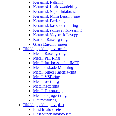
Keramisk Pallring
Keramisk Intalox-sadelring
Keramisk Super Intalox-sal
Keramisk Mimi Lessing-ring
Keramisk Berl-ring
Keramisk kaskade miniring
Keramisk skilleveggkryssring
Keramisk Y-type skillevegg
Karbon Raschig-ring
Glass Raschig-ringer
Tilfeldig pakking av metall
Metall Raschig-ring
Metall Pall Ring
Metall Intalox-sadel – IMTP
Metallkaskade Mini-ring
Metall Super Raschig-ring
Metall VSP-ring
Metallrosettring
Metallnøtterring
Metall Dixon-ring
Metallkonjugert ring
Flat metallring
Tilfeldig pakking av plast
Plast Intalox-sete
Plast Super Intalox-sete